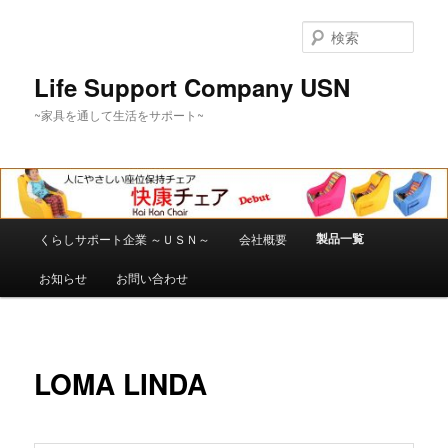
メ
イ
検
ン
索
コ
Life Support Company USN
ン
~家具を通して生活をサポート~
テ
ン
ツ
へ
移
動
メ
製品一覧
くらしサポート企業 ～ＵＳＮ～
会社概要
イ
ン
お知らせ
お問い合わせ
メ
ニ
ュ
ー
LOMA LINDA