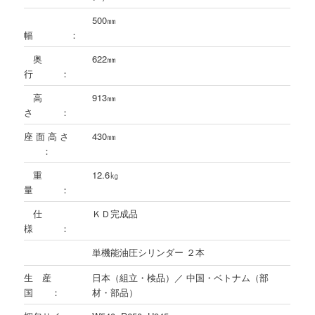
500㎜
幅 ：
奥
622㎜
行 ：
高
913㎜
さ ：
座 面 高 さ
430㎜
：
重
12.6㎏
量 ：
仕
ＫＤ完成品
様 ：
単機能油圧シリンダー ２本
生 産
日本（組立・検品）／ 中国・ベトナム（部
国 ：
材・部品）